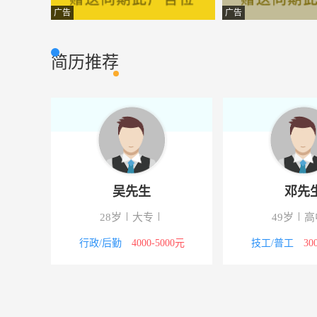
网络游戏推广员
淮南市超腾数码
其它类型
广告
广告
业务员
淮南市松江电子
其它类型
简历推荐
税务师、注册会计师
安徽金顺价格评
市场营销
花卉工园艺工
六安绿宇果树花
普通工人
销售主管
淮南富仕达机电
其它类型
业务员
淮南市美度概念
其它类型
吴先生
邓先
幼师
育苗双语幼儿
其它类型
28岁
大专
49岁
高
电子调试人员
马鞍山恒瑞测量
市场营销
00元
行政/后勤
4000-5000元
技工/普工
30