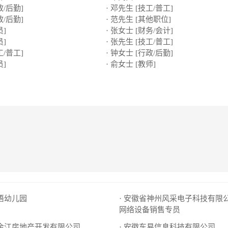
政/后勤]
· 邓先生 [技工/普工]
政/后勤]
· 范先生 [其他职位]
员]
· 张女士 [财务/会计]
员]
· 张先生 [技工/普工]
工/普工]
· 钟女士 [行政/后勤]
员]
· 俞女士 [教师]
双语幼儿园
· 安徽省神州风采电子科技有限
网络设备销售专员
市金江房地产开发有限公司
· 安徽东易信息科技有限公司