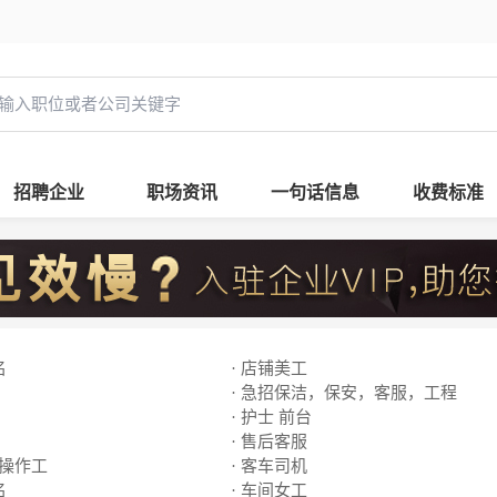
招聘企业
职场资讯
一句话信息
收费标准
名
· 店铺美工
· 急招保洁，保安，客服，工程
· 护士 前台
· 售后客服
线操作工
· 客车司机
名
· 车间女工