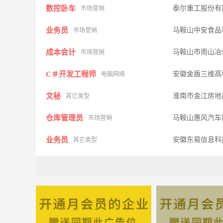
数控卧车
泰尔重工股份有
市场营销
业务员
马鞍山中安食品
市场营销
成本会计
马鞍山市雨山冶
市场营销
C＃开发工程师
安徽金盾三维高
电脑网络
文秘
淮南市金江房地
其它类型
仓库管理员
马鞍山惠风汽车
市场营销
业务员
安徽东易信息科
其它类型
会计
马鞍山丰原制药
市场营销
库管员
安徽天潭金属材
市场营销
乐高机器人教师
马鞍山市乐群教
市场营销